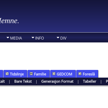
 Hemne.
MEDIA
INFO
DIV
Tidslinje
Familie
GEDCOM
Foreslå
kalt
|
Bare Tekst
|
Generasjon Format
|
Tabeller
|