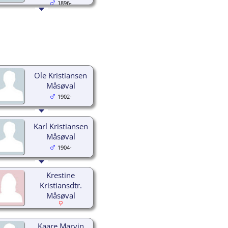
1896-
Ole Kristiansen
Måsøval
1902-
Karl Kristiansen
Måsøval
1904-
Krestine
Kristiansdtr.
Måsøval
Kaare Marvin