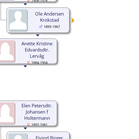
1908-1978
Ole Andersen
Krokstad
1895-1967
Anette Kristine
Edvardsdtr.
Lervåg
1884-1904
Elen Petersdtr.
Johansen f
Holtermann
1897-1981
Eivind Birger