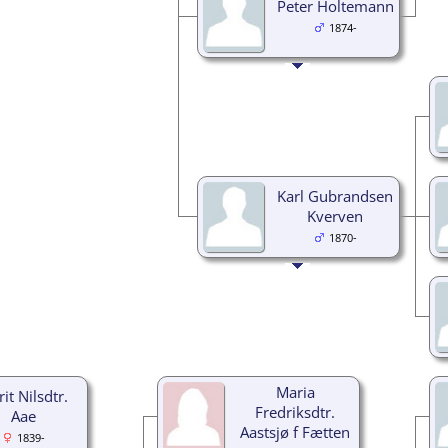
Peter Holtemann
1874-
Karl Gubrandsen
Kverven
1870-
Maria
it Nilsdtr.
Fredriksdtr.
Aae
Aastsjø f Fætten
1839-