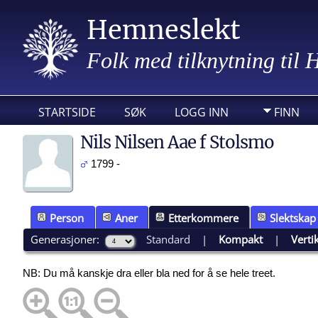
Hemneslekt
Folk med tilknytning til
STARTSIDE
SØK
LOGG INN
FINN
Nils Nilsen Aae f Stolsmo
1799 -
Person
Aner
Etterkommere
Slektskap
Generasjoner:
Standard
|
Kompakt
|
Verti
NB: Du må kanskje dra eller bla ned for å se hele treet.