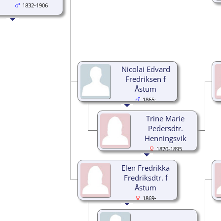
1832-1906
Nicolai Edvard
Fredriksen f
Åstum
1865-
Trine Marie
Pedersdtr.
Henningsvik
1870-1895
Elen Fredrikka
Fredriksdtr. f
Åstum
1869-