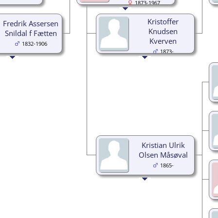
1873-1967
Kristoffer
Fredrik Assersen
Knudsen
Snildal f Fætten
Kverven
1832-1906
1873-
Kristian Ulrik
Olsen Måsøval
1865-