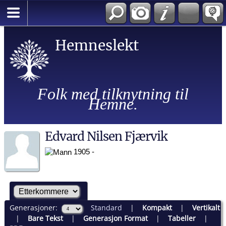
Hemneslekt
Folk med tilknytning til
Hemne.
Edvard Nilsen Fjærvik
1905 -
Generasjoner:
Standard
|
Kompakt
|
Vertikalt
|
Bare Tekst
|
Generasjon Format
|
Tabeller
|