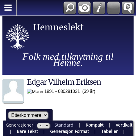
Hemneslekt
Folk med tilknytning til
Hemne.
Edgar Vilhelm Eriksen
1891 - 030281931 (39 år)
Generasjoner:
Standard
|
Kompakt
|
Vertikalt
|
Bare Tekst
|
Generasjon Format
|
Tabeller
|