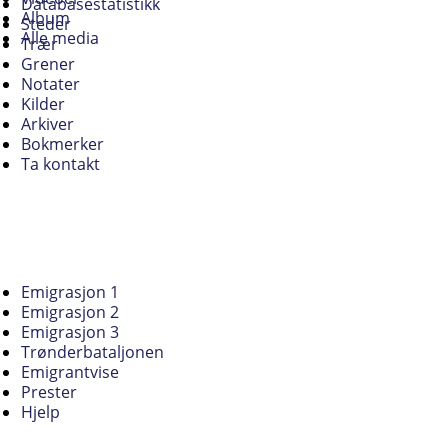
Databasestatistikk
Album
Steder
Alle media
Trær
Grener
Notater
Kilder
Arkiver
Bokmerker
Ta kontakt
Emigrasjon 1
Emigrasjon 2
Emigrasjon 3
Trønderbataljonen
Emigrantvise
Prester
Hjelp