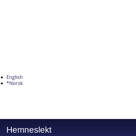
English
*Norsk
Hemneslekt