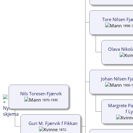
Tore Nilsen Fj
1898-
Olava Nikola
Johan Nilsen Fj
1900-
Nils Toresen Fjærvik
1870-1930
Margrete Pa
f L
Guri M. Fjærvik f Fikkan
1872-