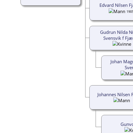
Edvard Nilsen F
190
Gudrun Nilda Ni
Svensvik f Fjæ
Johan Mag
Sve
Johannes Nilsen 
Gunvo