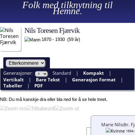
Folk med tilknytning til
Hemne.
Nils Toresen Fjærvik
1870 - 1930 (59 år)
Generasjoner:
Standard
|
Kompakt
|
Vertikalt
|
Bare Tekst
|
Generasjon Format
|
Tabeller
|
PDF
NB: Du må kanskje dra eller bla ned for å se hele treet.
Marie Nilsdtr. F
1894-