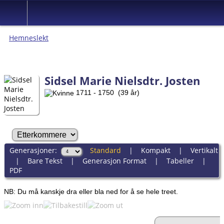
Hemneslekt
Folk med tilknytning til Hemne.
Sidsel Marie Nielsdtr. Josten
1711 - 1750 (39 år)
Generasjoner:
Standard
|
Kompakt
|
Vertikalt
|
Bare Tekst
|
Generasjon Format
|
Tabeller
|
PDF
NB: Du må kanskje dra eller bla ned for å se hele treet.