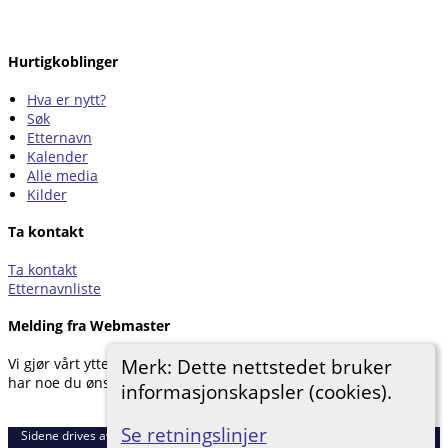
Hurtigkoblinger
Hva er nytt?
Søk
Etternavn
Kalender
Alle media
Kilder
Ta kontakt
Ta kontakt
Etternavnliste
Melding fra Webmaster
Merk: Dette nettstedet bruker
Vi gjør vårt ytterste for å dokumentere forskningen vår. Hvis du
har noe du ønsker å legge til, kan du kontakte oss.
informasjonskapsler (cookies).
Hemneslekt
©
2026
Se retningslinjer
Sidene drives av
The Next Generation of Genealogy Sitebuilding
v. 15.0.5,