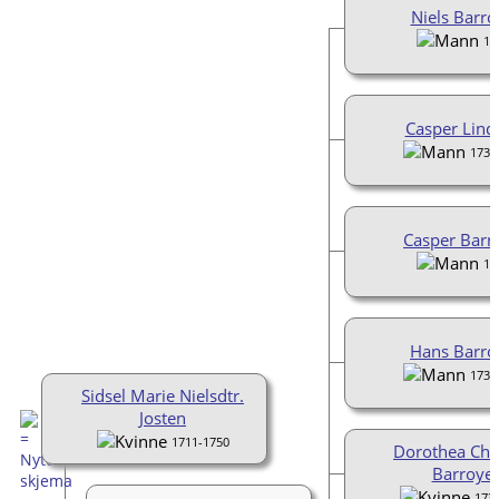
Niels Barro
17
Casper Lind
1733
Casper Barr
17
Hans Barro
1736
Sidsel Marie Nielsdtr.
Josten
1711-1750
Dorothea Chri
Barroye
173