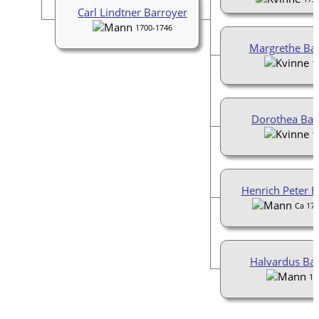
Carl Lindtner Barroyer
1700-1746
Margrethe Ba
1
Dorothea Bar
1
Henrich Peter B
Ca 174
Halvardus Bar
17