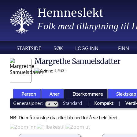
Hemneslekt
Folk med tilknytning til
STARTSIDE
SØK
LOGG INN
FINN
Margrethe Samuelsdatter
1763 -
Person
Aner
Etterkommere
Slektskap
Generasjoner:
Standard
|
Kompakt
|
Verti
NB: Du må kanskje dra eller bla ned for å se hele treet.