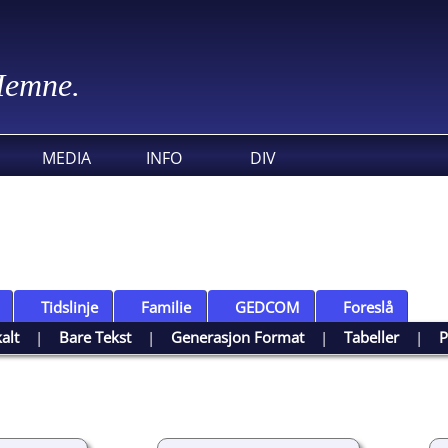
 Hemne.
MEDIA
INFO
DIV
Tidslinje
Familie
GEDCOM
Foreslå
kalt
|
Bare Tekst
|
Generasjon Format
|
Tabeller
|