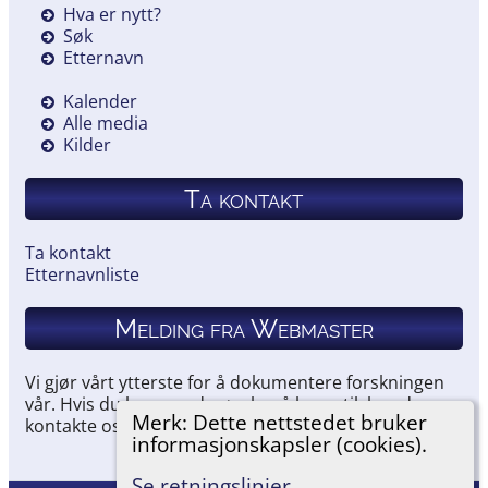
Hva er nytt?
Søk
Etternavn
Kalender
Alle media
Kilder
Ta kontakt
Ta kontakt
Etternavnliste
Melding fra Webmaster
Vi gjør vårt ytterste for å dokumentere forskningen
vår. Hvis du har noe du ønsker å legge til, kan du
Merk: Dette nettstedet bruker
kontakte oss.
informasjonskapsler (cookies).
Se retningslinjer