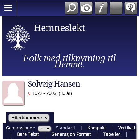
Hemneslekt
Folk med tilknytning til
Hemne.
Solveig Hansen
1922 - 2003 (80 år)
Generasjoner:
Standard
|
Kompakt
|
Vertikalt
|
Bare Tekst
|
Generasjon Format
|
Tabeller
|