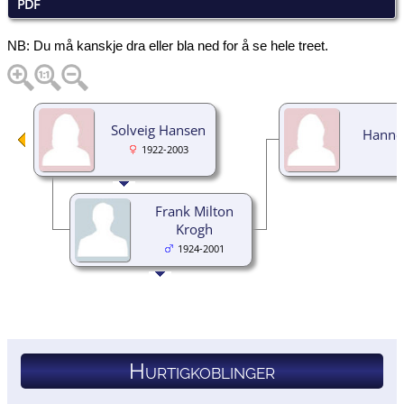
PDF
NB: Du må kanskje dra eller bla ned for å se hele treet.
Solveig Hansen
Hanne
1922-2003
Frank Milton
Krogh
1924-2001
Hurtigkoblinger