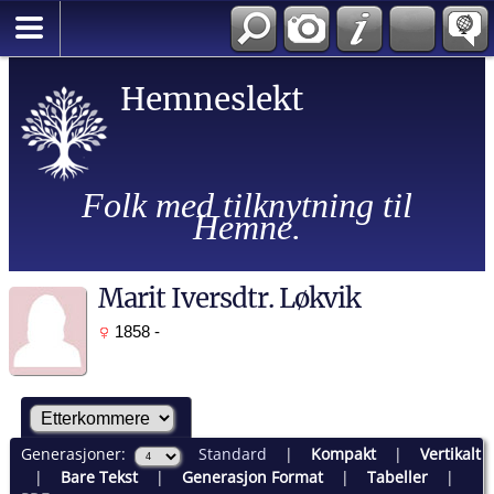
Hemneslekt
Folk med tilknytning til
Hemne.
Marit Iversdtr. Løkvik
1858 -
Generasjoner:
Standard
|
Kompakt
|
Vertikalt
|
Bare Tekst
|
Generasjon Format
|
Tabeller
|