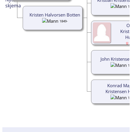
18
Kristen Halvorsen Botten
1849-
Ol
Kriste
Hu
1
John Kristense
18
Konrad Mag
Kristensen H
19