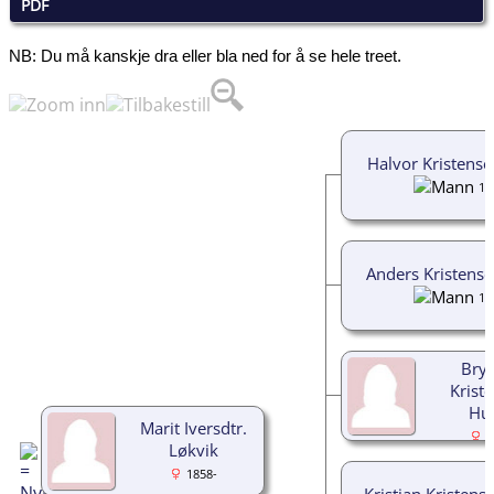
PDF
NB: Du må kanskje dra eller bla ned for å se hele treet.
Halvor Kristens
18
Anders Kristens
18
Bryn
Kriste
Hu
Marit Iversdtr.
1
Løkvik
1858-
Kristian Kristen