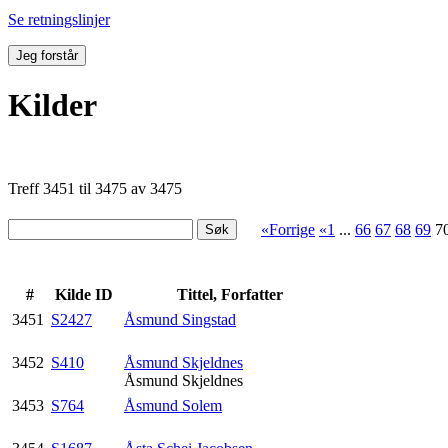
Se retningslinjer
Jeg forstår
Kilder
Treff 3451 til 3475 av 3475
«Forrige
«1
...
66
67
68
69
7
#
Kilde ID
Tittel, Forfatter
3451
S2427
Åsmund Singstad
3452
S410
Åsmund Skjeldnes
Åsmund Skjeldnes
3453
S764
Åsmund Solem