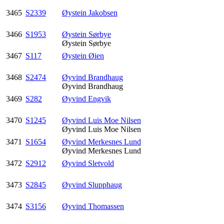
3465
S2339
Øystein Jakobsen
3466
S1953
Øystein Sørbye
Øystein Sørbye
3467
S117
Øystein Øien
3468
S2474
Øyvind Brandhaug
Øyvind Brandhaug
3469
S282
Øyvind Engvik
3470
S1245
Øyvind Luis Moe Nilsen
Øyvind Luis Moe Nilsen
3471
S1654
Øyvind Merkesnes Lund
Øyvind Merkesnes Lund
3472
S2912
Øyvind Sletvold
3473
S2845
Øyvind Slupphaug
3474
S3156
Øyvind Thomassen