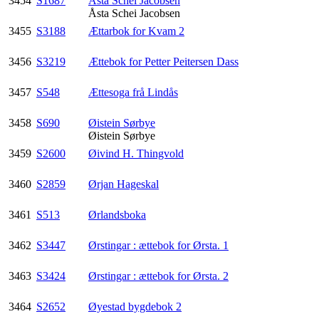
3454
S1687
Åsta Schei Jacobsen
Åsta Schei Jacobsen
3455
S3188
Ættarbok for Kvam 2
3456
S3219
Ættebok for Petter Peitersen Dass
3457
S548
Ættesoga frå Lindås
3458
S690
Øistein Sørbye
Øistein Sørbye
3459
S2600
Øivind H. Thingvold
3460
S2859
Ørjan Hageskal
3461
S513
Ørlandsboka
3462
S3447
Ørstingar : ættebok for Ørsta. 1
3463
S3424
Ørstingar : ættebok for Ørsta. 2
3464
S2652
Øyestad bygdebok 2