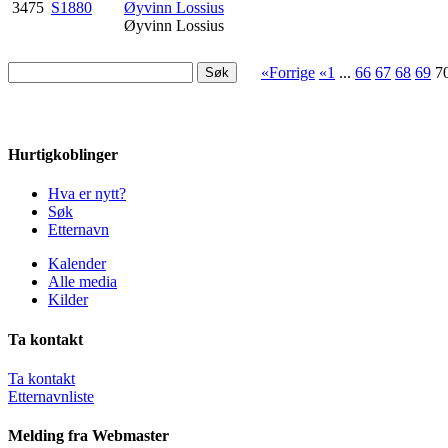
3475
S1880
Øyvinn Lossius
Øyvinn Lossius
«Forrige
«1
...
66
67
68
69
7
Hurtigkoblinger
Hva er nytt?
Søk
Etternavn
Kalender
Alle media
Kilder
Ta kontakt
Ta kontakt
Etternavnliste
Melding fra Webmaster