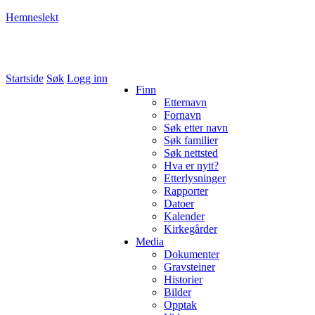
Hemneslekt
Folk med tilknytning til Hemne.
Startside
Søk
Logg inn
Finn
Etternavn
Fornavn
Søk etter navn
Søk familier
Søk nettsted
Hva er nytt?
Etterlysninger
Rapporter
Datoer
Kalender
Kirkegårder
Media
Dokumenter
Gravsteiner
Historier
Bilder
Opptak