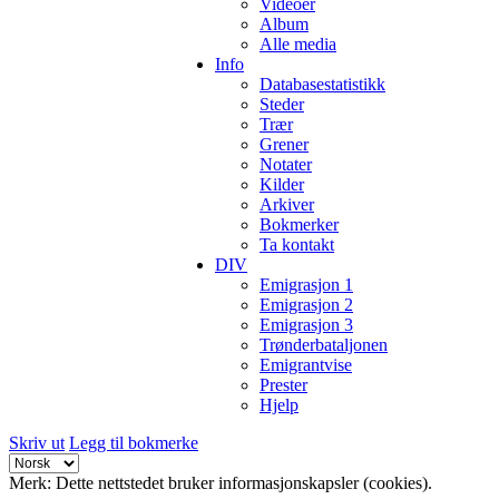
Videoer
Album
Alle media
Info
Databasestatistikk
Steder
Trær
Grener
Notater
Kilder
Arkiver
Bokmerker
Ta kontakt
DIV
Emigrasjon 1
Emigrasjon 2
Emigrasjon 3
Trønderbataljonen
Emigrantvise
Prester
Hjelp
Skriv ut
Legg til bokmerke
Merk: Dette nettstedet bruker informasjonskapsler (cookies).