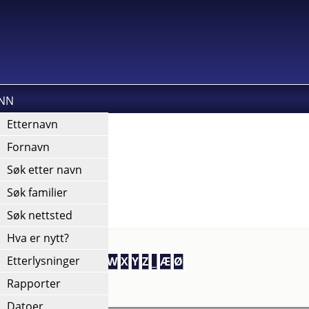
INN
kies).
Etternavn
Fornavn
Søk etter navn
Søk familier
Søk nettsted
Hva er nytt?
Etterlysninger
M
N
O
P
Q
R
S
T
U
V
W
X
Y
Z
_
Æ
Ø
Rapporter
Datoer