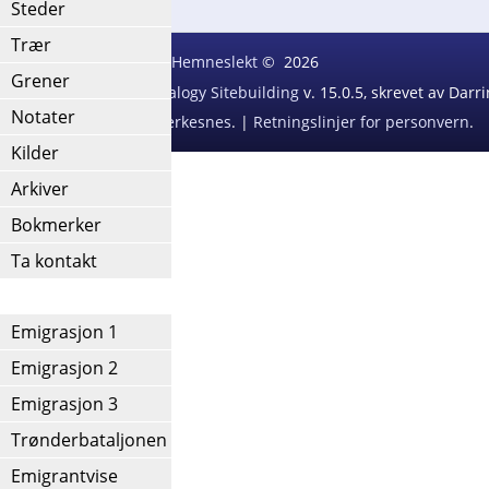
Steder
Trær
Hemneslekt
©
2026
Grener
ext Generation of Genealogy Sitebuilding
v. 15.0.5, skrevet av Dar
Notater
Redigert av
Agnar Merkesnes
. |
Retningslinjer for personvern
.
Kilder
Arkiver
Bokmerker
Ta kontakt
IV
Emigrasjon 1
Emigrasjon 2
Emigrasjon 3
Trønderbataljonen
Emigrantvise