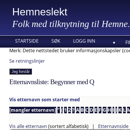
Hemneslekt
Folk med tilknytning til Hemne.
STARTSIDE
SØK
LOGG INN
F
Merk: Dette nettstedet bruker informasjonskapsler (coo
Se retningslinjer
Jeg forstår
Etternavnsliste: Begynner med Q
Vis etternavn som starter med
[mangler etternavn]
"
(
1
2
?
A
B
C
D
E
F
G
H
I
J
K
L
Vis alle etternavn
(sortert alfabetisk) |
Etternavnside