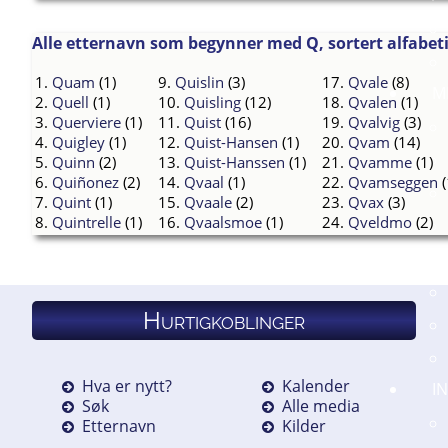
Alle etternavn som begynner med Q, sortert alfabetis
1.
Quam
(1)
9.
Quislin
(3)
17.
Qvale
(8)
M
2.
Quell
(1)
10.
Quisling
(12)
18.
Qvalen
(1)
3.
Querviere
(1)
11.
Quist
(16)
19.
Qvalvig
(3)
4.
Quigley
(1)
12.
Quist-Hansen
(1)
20.
Qvam
(14)
5.
Quinn
(2)
13.
Quist-Hanssen
(1)
21.
Qvamme
(1)
6.
Quiñonez
(2)
14.
Qvaal
(1)
22.
Qvamseggen
(
7.
Quint
(1)
15.
Qvaale
(2)
23.
Qvax
(3)
8.
Quintrelle
(1)
16.
Qvaalsmoe
(1)
24.
Qveldmo
(2)
Hurtigkoblinger
Hva er nytt?
Kalender
I
Søk
Alle media
Etternavn
Kilder