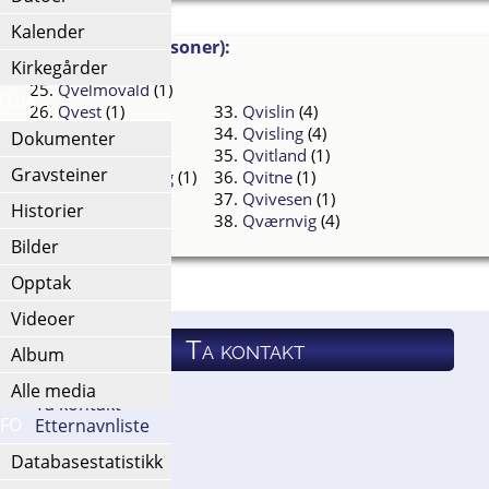
Kalender
k (totalt antall personer):
Kirkegårder
25.
Qvelmovald
(1)
EDIA
26.
Qvest
(1)
33.
Qvislin
(4)
27.
Qvidahl
(3)
34.
Qvisling
(4)
Dokumenter
28.
Qvidal
(2)
35.
Qvitland
(1)
Gravsteiner
29.
Qvidalsrønning
(1)
36.
Qvitne
(1)
1)
30.
Qvigstad
(3)
37.
Qvivesen
(1)
Historier
31.
Qvintler
(1)
38.
Qværnvig
(4)
32.
Qvisler
(1)
Bilder
Opptak
Videoer
Ta kontakt
Album
Alle media
Ta kontakt
NFO
Etternavnliste
Databasestatistikk