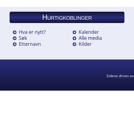
Hurtigkoblinger
Hva er nytt?
Kalender
Søk
Alle media
Etternavn
Kilder
Sidene drives a