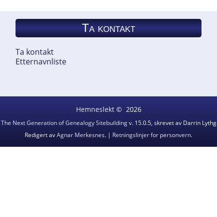
Ta kontakt
Ta kontakt
Etternavnliste
Hemneslekt
©
2026
v
The Next Generation of Genealogy Sitebuilding
v. 15.0.5, skrevet av Darrin Lyt
Redigert av
Agnar Merkesnes
. |
Retningslinjer for personvern
.