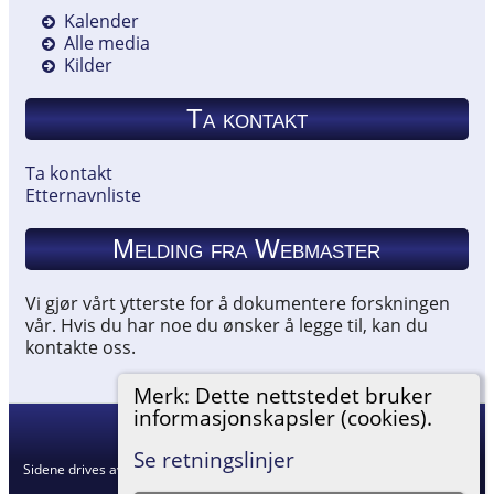
Kalender
Alle media
Kilder
Ta kontakt
Ta kontakt
Etternavnliste
Melding fra Webmaster
Vi gjør vårt ytterste for å dokumentere forskningen
vår. Hvis du har noe du ønsker å legge til, kan du
kontakte oss.
Merk: Dette nettstedet bruker
informasjonskapsler (cookies).
Hemneslekt
©
2026
Se retningslinjer
Sidene drives av
The Next Generation of Genealogy Sitebuilding
v. 15.0.5,
skrevet av Darrin Lythgoe © 2001-2026.