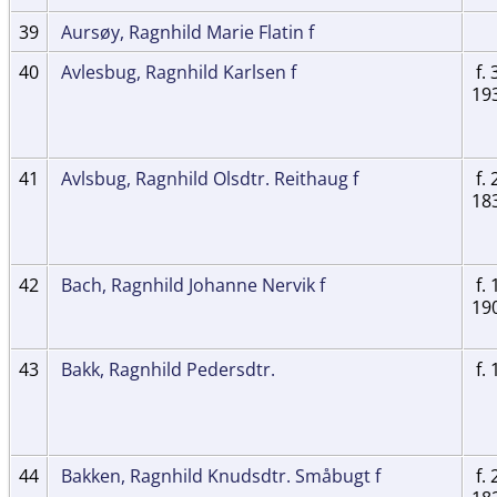
39
Aursøy, Ragnhild Marie Flatin f
40
Avlesbug, Ragnhild Karlsen f
f. 
19
41
Avlsbug, Ragnhild Olsdtr. Reithaug f
f. 
18
42
Bach, Ragnhild Johanne Nervik f
f. 
19
43
Bakk, Ragnhild Pedersdtr.
f. 
44
Bakken, Ragnhild Knudsdtr. Småbugt f
f. 