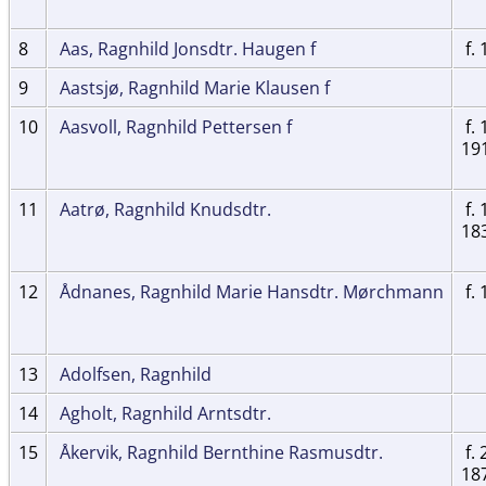
8
Aas, Ragnhild Jonsdtr. Haugen f
f. 
9
Aastsjø, Ragnhild Marie Klausen f
10
Aasvoll, Ragnhild Pettersen f
f. 
19
11
Aatrø, Ragnhild Knudsdtr.
f. 
18
12
Ådnanes, Ragnhild Marie Hansdtr. Mørchmann
f. 
13
Adolfsen, Ragnhild
14
Agholt, Ragnhild Arntsdtr.
15
Åkervik, Ragnhild Bernthine Rasmusdtr.
f. 
18