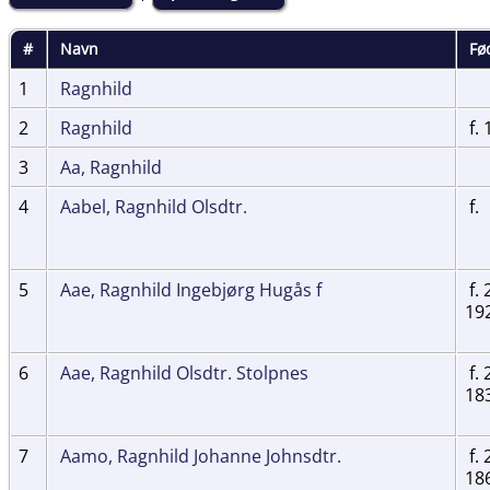
#
Navn
Fø
1
Ragnhild
2
Ragnhild
f. 
3
Aa, Ragnhild
4
Aabel, Ragnhild Olsdtr.
f.
5
Aae, Ragnhild Ingebjørg Hugås f
f. 
19
6
Aae, Ragnhild Olsdtr. Stolpnes
f. 
18
7
Aamo, Ragnhild Johanne Johnsdtr.
f. 
18