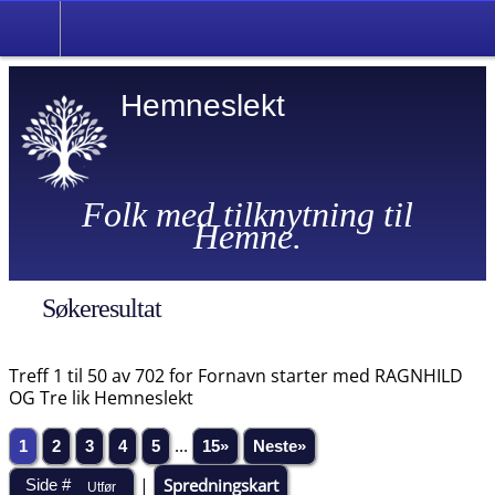
Hemneslekt
Folk med tilknytning til
Hemne.
Søkeresultat
Treff 1 til 50 av 702 for Fornavn starter med RAGNHILD
OG Tre lik Hemneslekt
1
2
3
4
5
...
15»
Neste»
|
Spredningskart