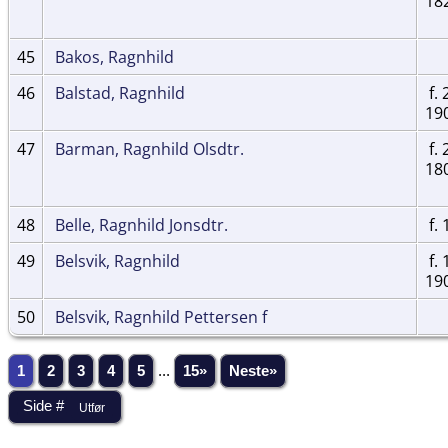
18
45
Bakos, Ragnhild
46
Balstad, Ragnhild
f. 
19
47
Barman, Ragnhild Olsdtr.
f. 
18
48
Belle, Ragnhild Jonsdtr.
f. 
49
Belsvik, Ragnhild
f. 
19
50
Belsvik, Ragnhild Pettersen f
1
2
3
4
5
...
15»
Neste»