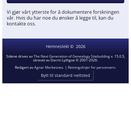
Vi gjør vårt ytterste for å dokumentere forskningen
vår. Hvis du har noe du ønsker å legge til, kan du
kontakte oss.
Hemneslekt
©
2026
Sidene drives av
The Next Generation of Genealogy Sitebuilding
v. 15.0.5,
skrevet av Darrin Lythgoe © 2001-2026.
Redigert av
Agnar Merkesnes
. |
Retningslinjer for personvern
.
Bytt til standard nettsted