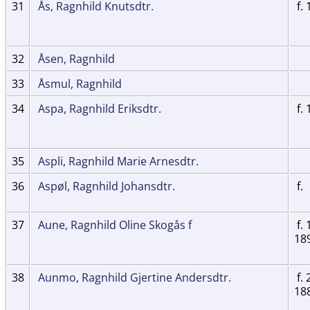
31
Ås, Ragnhild Knutsdtr.
f. 
32
Åsen, Ragnhild
33
Åsmul, Ragnhild
34
Aspa, Ragnhild Eriksdtr.
f. 
35
Aspli, Ragnhild Marie Arnesdtr.
36
Aspøl, Ragnhild Johansdtr.
f.
37
Aune, Ragnhild Oline Skogås f
f. 
18
38
Aunmo, Ragnhild Gjertine Andersdtr.
f. 
18