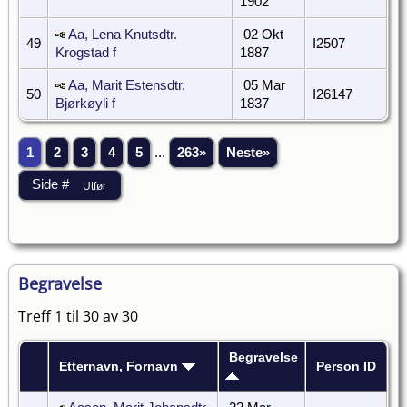
1902
Aa, Lena Knutsdtr.
02 Okt
49
I2507
Krogstad f
1887
Aa, Marit Estensdtr.
05 Mar
50
I26147
Bjørkøyli f
1837
1
2
3
4
5
...
263»
Neste»
Begravelse
Treff 1 til 30 av 30
Begravelse
Etternavn, Fornavn
Person ID