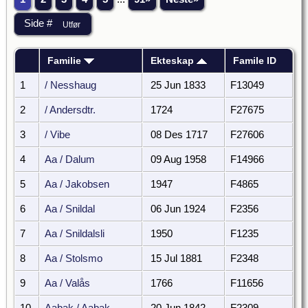
Familie
Ekteskap
Famile ID
1
/ Nesshaug
25 Jun 1833
F13049
2
/ Andersdtr.
1724
F27675
3
/ Vibe
08 Des 1717
F27606
4
Aa / Dalum
09 Aug 1958
F14966
5
Aa / Jakobsen
1947
F4865
6
Aa / Snildal
06 Jun 1924
F2356
7
Aa / Snildalsli
1950
F1235
8
Aa / Stolsmo
15 Jul 1881
F2348
9
Aa / Valås
1766
F11656
10
Aabak / Aabak
20 Jun 1842
F2309