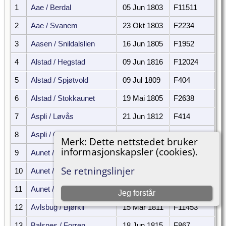
1
Aae / Berdal
05 Jun 1803
F11511
2
Aae / Svanem
23 Okt 1803
F2234
3
Aasen / Snildalslien
16 Jun 1805
F1952
4
Alstad / Hegstad
09 Jun 1816
F12024
5
Alstad / Spjøtvold
09 Jul 1809
F404
6
Alstad / Stokkaunet
19 Mai 1805
F2638
7
Aspli / Løvås
21 Jun 1812
F414
8
Aspli / Oddebug
12 Jun 1814
F2642
Merk: Dette nettstedet bruker
informasjonskapsler (cookies).
9
Aunet / Snildal
24 Mai 1811
F451
Se retningslinjer
10
Aunet / Sætergård
23 Jun 1816
F1302
11
Aunet / Volden
21 Mai 1815
F452
Jeg forstår
12
Avlsbug / Bjørkli
15 Mar 1811
F11453
13
Balsnes / Forren
18 Jun 1815
F867