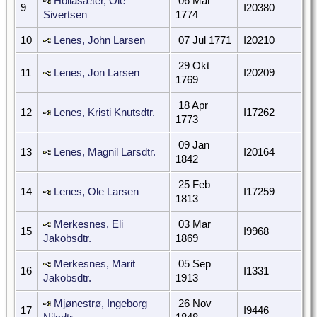
Hollasæter, Ole
06 Mar
9
I20380
Sivertsen
1774
10
Lenes, John Larsen
07 Jul 1771
I20210
29 Okt
11
Lenes, Jon Larsen
I20209
1769
18 Apr
12
Lenes, Kristi Knutsdtr.
I17262
1773
09 Jan
13
Lenes, Magnil Larsdtr.
I20164
1842
25 Feb
14
Lenes, Ole Larsen
I17259
1813
Merkesnes, Eli
03 Mar
15
I9968
Jakobsdtr.
1869
Merkesnes, Marit
05 Sep
16
I1331
Jakobsdtr.
1913
Mjønestrø, Ingeborg
26 Nov
17
I9446