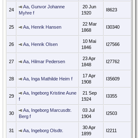
Aa, Gunvor Johanne
20 Jun
24
I8623
Myhre f
1920
22 Mar
25
Aa, Henrik Hansen
I30340
1868
10 Mai
26
Aa, Henrik Olsen
I27566
1846
23 Apr
27
Aa, Hilmar Pedersen
I27762
1848
17 Apr
28
Aa, Inga Mathilde Heim f
I35609
1908
Aa, Ingeborg Kristine Aune
21 Sep
29
I3355
f
1924
Aa, Ingeborg Marcusdtr.
03 Jul
30
I2503
Berg f
1904
30 Apr
31
Aa, Ingeborg Olsdtr.
I2211
1899