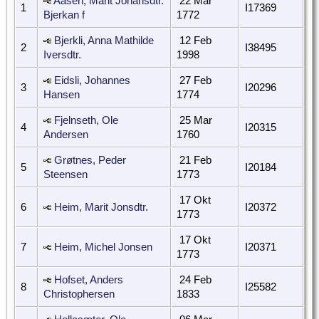
Aasen, Marit Johansdtr.
22 Mar
1
I17369
Bjerkan f
1772
Bjerkli, Anna Mathilde
12 Feb
2
I38495
Iversdtr.
1998
Eidsli, Johannes
27 Feb
3
I20296
Hansen
1774
Fjelnseth, Ole
25 Mar
4
I20315
Andersen
1760
Grøtnes, Peder
21 Feb
5
I20184
Steensen
1773
17 Okt
6
Heim, Marit Jonsdtr.
I20372
1773
17 Okt
7
Heim, Michel Jonsen
I20371
1773
Hofset, Anders
24 Feb
8
I25582
Christophersen
1833