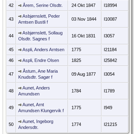
42
Årem, Serine Olsdtr.
24 Okt 1847
I18994
Asbjørnslett, Peder
43
03 Nov 1844
I10087
Arntsen Bustli f
Asbjørnslett, Sollaug
44
16 Okt 1831
I3057
Olsdtr. Sagnes f
45
Aspli, Anders Arntsen
1775
I21184
46
Aspli, Endre Olsen
1825
I25842
Åstum, Ane Maria
47
09 Aug 1877
I3054
Knudsdtr. Sagør f
Aunet, Anders
48
1784
I1789
Amundsen
Aunet, Arnt
49
1775
I949
Amundsen Klungervik f
Aunet, Ingeborg
50
1774
I21215
Andersdtr.