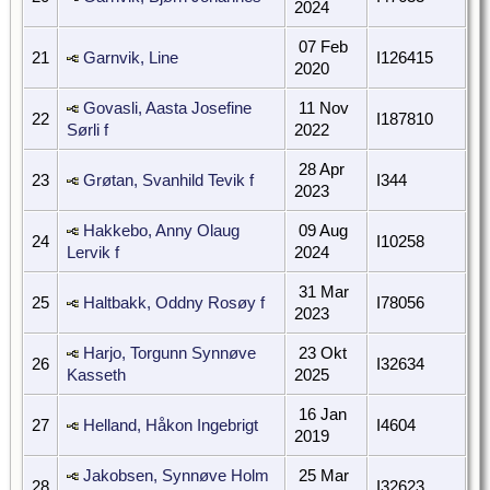
2024
07 Feb
21
Garnvik, Line
I126415
2020
Govasli, Aasta Josefine
11 Nov
22
I187810
Sørli f
2022
28 Apr
23
Grøtan, Svanhild Tevik f
I344
2023
Hakkebo, Anny Olaug
09 Aug
24
I10258
Lervik f
2024
31 Mar
25
Haltbakk, Oddny Rosøy f
I78056
2023
Harjo, Torgunn Synnøve
23 Okt
26
I32634
Kasseth
2025
16 Jan
27
Helland, Håkon Ingebrigt
I4604
2019
Jakobsen, Synnøve Holm
25 Mar
28
I32623