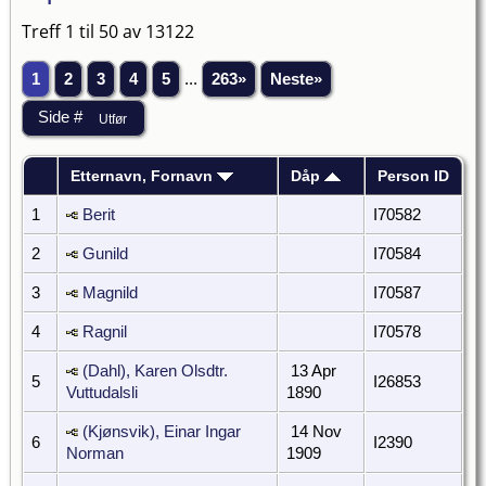
Treff 1 til 50 av 13122
1
2
3
4
5
...
263»
Neste»
Etternavn, Fornavn
Dåp
Person ID
1
Berit
I70582
2
Gunild
I70584
3
Magnild
I70587
4
Ragnil
I70578
(Dahl), Karen Olsdtr.
13 Apr
5
I26853
Vuttudalsli
1890
(Kjønsvik), Einar Ingar
14 Nov
6
I2390
Norman
1909