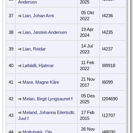
Andersen
2025
05 Okt
37
Lian, Johan Arnt
I4236
2022
19 Apr
38
Lian, Jøstein Andersen
I4235
2024
14 Jul
39
Lian, Reidar
I4237
2023
11 Feb
40
Løfaldli, Hjalmar
I89918
2022
21 Nov
41
Marø, Magne Kåre
I6099
2017
05 Des
42
Melan, Birgit Lyngsaunet f
I204690
2025
Meland, Johanna Eilertsdtr.
17 Feb
43
I12707
Juul f
2015
26 Nov
44
Moltubakk, Ola
I48030