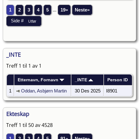
1
2
3
4
5
...
19»
Neste»
_INTE
Treff 1 til 1 av 1
Etternavn, Fornavn
_INTE
Person ID
1
Oddan, Asbjørn Martin
30 Des 2025
I8901
Ekteskap
Treff 1 til 50 av 4528
1
2
3
4
5
...
91»
Neste»