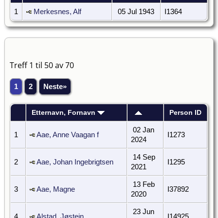
1
Merkesnes, Alf
05 Jul 1943
I1364
Treff 1 til 50 av 70
1
2
Neste»
Etternavn, Fornavn
Person ID
02 Jan
1
Aae, Anne Vaagan f
I1273
2024
14 Sep
2
Aae, Johan Ingebrigtsen
I1295
2021
13 Feb
3
Aae, Magne
I37892
2020
23 Jun
4
Alstad, Jøstein
I14925