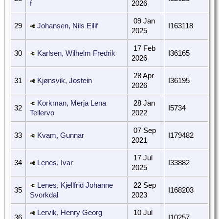
f
2026
09 Jan
29
Johansen, Nils Eilif
I163118
2025
17 Feb
30
Karlsen, Wilhelm Fredrik
I36165
2026
28 Apr
31
Kjønsvik, Jostein
I36195
2026
Korkman, Merja Lena
28 Jan
32
I5734
Tellervo
2022
07 Sep
33
Kvam, Gunnar
I179482
2021
17 Jul
34
Lenes, Ivar
I33882
2025
Lenes, Kjellfrid Johanne
22 Sep
35
I168203
Svorkdal
2023
Lervik, Henry Georg
10 Jul
36
I10257