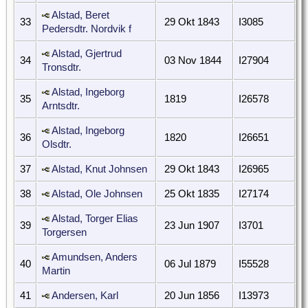
Alstad, Beret
33
29 Okt 1843
I3085
Pedersdtr. Nordvik f
Alstad, Gjertrud
34
03 Nov 1844
I27904
Tronsdtr.
Alstad, Ingeborg
35
1819
I26578
Arntsdtr.
Alstad, Ingeborg
36
1820
I26651
Olsdtr.
37
Alstad, Knut Johnsen
29 Okt 1843
I26965
38
Alstad, Ole Johnsen
25 Okt 1835
I27174
Alstad, Torger Elias
39
23 Jun 1907
I3701
Torgersen
Amundsen, Anders
40
06 Jul 1879
I55528
Martin
41
Andersen, Karl
20 Jun 1856
I13973