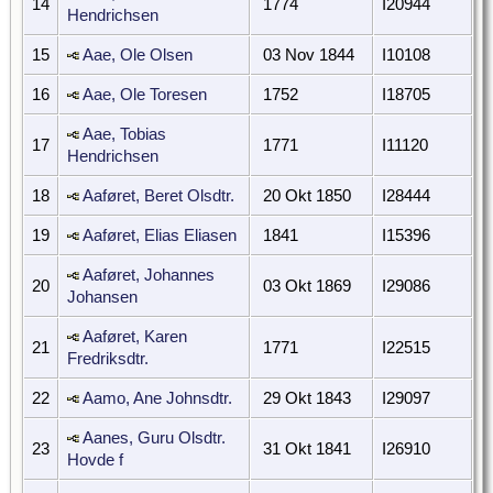
14
1774
I20944
Hendrichsen
15
Aae, Ole Olsen
03 Nov 1844
I10108
16
Aae, Ole Toresen
1752
I18705
Aae, Tobias
17
1771
I11120
Hendrichsen
18
Aaføret, Beret Olsdtr.
20 Okt 1850
I28444
19
Aaføret, Elias Eliasen
1841
I15396
Aaføret, Johannes
20
03 Okt 1869
I29086
Johansen
Aaføret, Karen
21
1771
I22515
Fredriksdtr.
22
Aamo, Ane Johnsdtr.
29 Okt 1843
I29097
Aanes, Guru Olsdtr.
23
31 Okt 1841
I26910
Hovde f