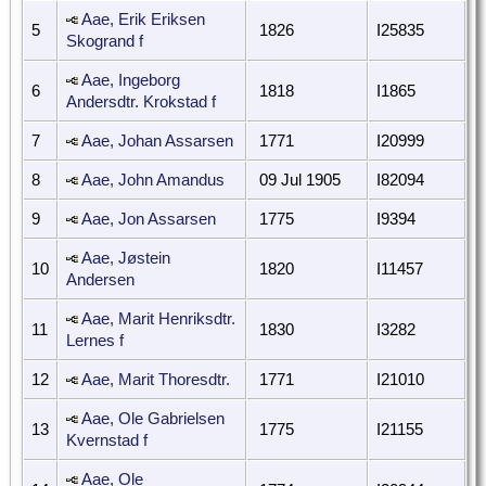
Aae, Erik Eriksen
5
1826
I25835
Skogrand f
Aae, Ingeborg
6
1818
I1865
Andersdtr. Krokstad f
7
Aae, Johan Assarsen
1771
I20999
8
Aae, John Amandus
09 Jul 1905
I82094
9
Aae, Jon Assarsen
1775
I9394
Aae, Jøstein
10
1820
I11457
Andersen
Aae, Marit Henriksdtr.
11
1830
I3282
Lernes f
12
Aae, Marit Thoresdtr.
1771
I21010
Aae, Ole Gabrielsen
13
1775
I21155
Kvernstad f
Aae, Ole