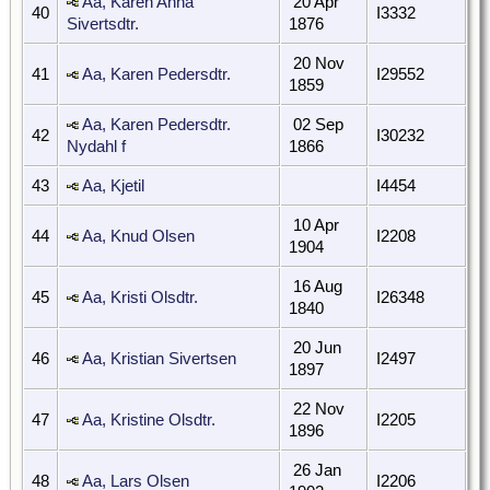
Aa, Karen Anna
20 Apr
40
I3332
Sivertsdtr.
1876
20 Nov
41
Aa, Karen Pedersdtr.
I29552
1859
Aa, Karen Pedersdtr.
02 Sep
42
I30232
Nydahl f
1866
43
Aa, Kjetil
I4454
10 Apr
44
Aa, Knud Olsen
I2208
1904
16 Aug
45
Aa, Kristi Olsdtr.
I26348
1840
20 Jun
46
Aa, Kristian Sivertsen
I2497
1897
22 Nov
47
Aa, Kristine Olsdtr.
I2205
1896
26 Jan
48
Aa, Lars Olsen
I2206