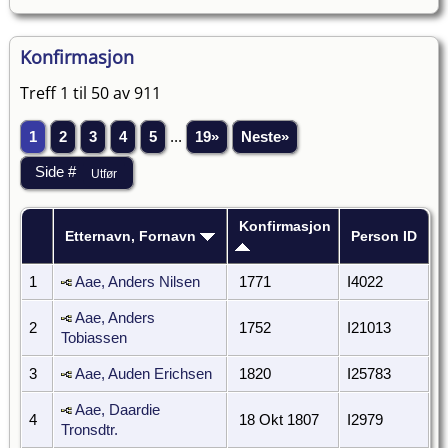
Konfirmasjon
Treff 1 til 50 av 911
1
2
3
4
5
...
19»
Neste»
Konfirmasjon
Etternavn, Fornavn
Person ID
1
Aae, Anders Nilsen
1771
I4022
Aae, Anders
2
1752
I21013
Tobiassen
3
Aae, Auden Erichsen
1820
I25783
Aae, Daardie
4
18 Okt 1807
I2979
Tronsdtr.