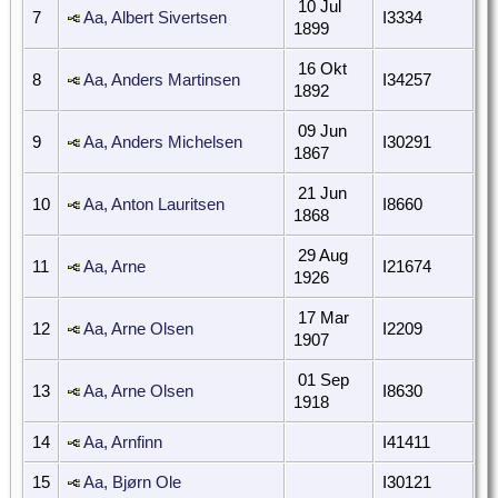
10 Jul
7
Aa, Albert Sivertsen
I3334
1899
16 Okt
8
Aa, Anders Martinsen
I34257
1892
09 Jun
9
Aa, Anders Michelsen
I30291
1867
21 Jun
10
Aa, Anton Lauritsen
I8660
1868
29 Aug
11
Aa, Arne
I21674
1926
17 Mar
12
Aa, Arne Olsen
I2209
1907
01 Sep
13
Aa, Arne Olsen
I8630
1918
14
Aa, Arnfinn
I41411
15
Aa, Bjørn Ole
I30121