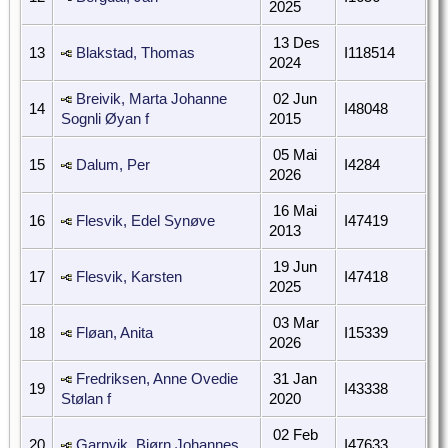
2025
13 Des
13
Blakstad, Thomas
I118514
2024
Breivik, Marta Johanne
02 Jun
14
I48048
Sognli Øyan f
2015
05 Mai
15
Dalum, Per
I4284
2026
16 Mai
16
Flesvik, Edel Synøve
I47419
2013
19 Jun
17
Flesvik, Karsten
I47418
2025
03 Mar
18
Fløan, Anita
I15339
2026
Fredriksen, Anne Ovedie
31 Jan
19
I43338
Stølan f
2020
02 Feb
20
Garnvik, Bjørn Johannes
I47633