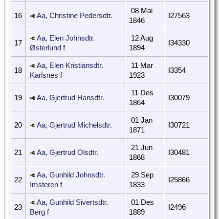
08 Mai
16
Aa, Christine Pedersdtr.
I27563
1846
Aa, Elen Johnsdtr.
12 Aug
17
I34330
Østerlund f
1894
Aa, Elen Kristiansdtr.
11 Mar
18
I3354
Karlsnes f
1923
11 Des
19
Aa, Gjertrud Hansdtr.
I30079
1864
01 Jan
20
Aa, Gjertrud Michelsdtr.
I30721
1871
21 Jun
21
Aa, Gjertrud Olsdtr.
I30481
1868
Aa, Gunhild Johnsdtr.
29 Sep
22
I25866
Imsteren f
1833
Aa, Gunhild Sivertsdtr.
01 Des
23
I2496
Berg f
1889