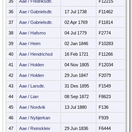
35
Aae / Fredriksdtr.
F12215
36
Aae / Gabrielsdtr.
17 Jul 1738
F11462
37
Aae / Gabrielsdtr.
02 Apr 1769
F11814
38
Aae / Hafsmo
04 Jul 1779
F2774
39
Aae / Heim
02 Jan 1846
F10283
40
Aae / Hendrichsd
16 Feb 1721
F11266
41
Aae / Holden
04 Nov 1805
F12034
42
Aae / Holden
29 Jun 1847
F2079
43
Aae / Larsdtr.
31 Des 1895
F1549
44
Aae / Lian
08 Sep 1872
F8623
45
Aae / Nordvik
13 Jul 1880
F136
46
Aae / Nybjerkan
F939
47
Aae / Reinskleiv
29 Jun 1836
F6444