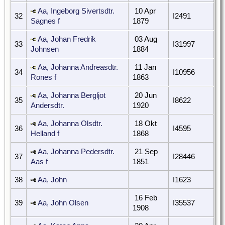
Aa, Ingeborg Sivertsdtr.
10 Apr
32
I2491
Sagnes f
1879
Aa, Johan Fredrik
03 Aug
33
I31997
Johnsen
1884
Aa, Johanna Andreasdtr.
11 Jan
34
I10956
Rones f
1863
Aa, Johanna Bergljot
20 Jun
35
I8622
Andersdtr.
1920
Aa, Johanna Olsdtr.
18 Okt
36
I4595
Helland f
1868
Aa, Johanna Pedersdtr.
21 Sep
37
I28446
Aas f
1851
38
Aa, John
I1623
16 Feb
39
Aa, John Olsen
I35537
1908