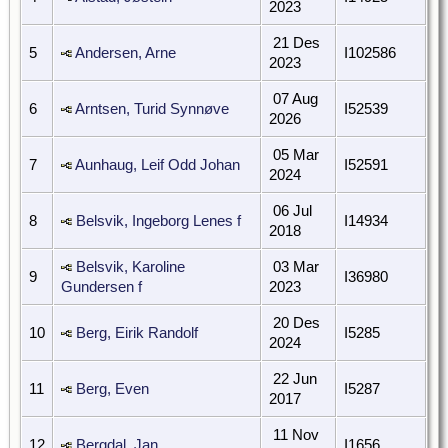
2023
21 Des
5
Andersen, Arne
I102586
2023
07 Aug
6
Arntsen, Turid Synnøve
I52539
2026
05 Mar
7
Aunhaug, Leif Odd Johan
I52591
2024
06 Jul
8
Belsvik, Ingeborg Lenes f
I14934
2018
Belsvik, Karoline
03 Mar
9
I36980
Gundersen f
2023
20 Des
10
Berg, Eirik Randolf
I5285
2024
22 Jun
11
Berg, Even
I5287
2017
11 Nov
12
Bergdal, Jan
I1656