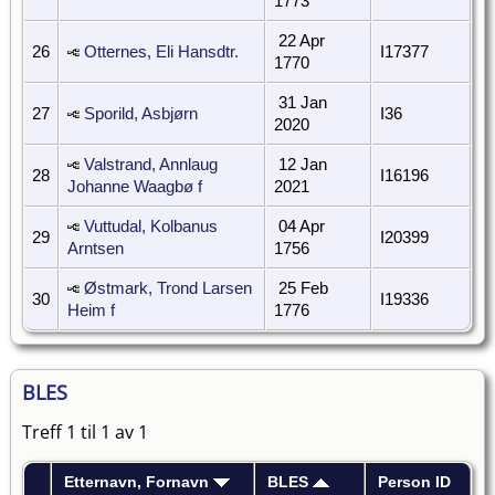
1773
22 Apr
26
Otternes, Eli Hansdtr.
I17377
1770
31 Jan
27
Sporild, Asbjørn
I36
2020
Valstrand, Annlaug
12 Jan
28
I16196
Johanne Waagbø f
2021
Vuttudal, Kolbanus
04 Apr
29
I20399
Arntsen
1756
Østmark, Trond Larsen
25 Feb
30
I19336
Heim f
1776
BLES
Treff 1 til 1 av 1
Etternavn, Fornavn
BLES
Person ID