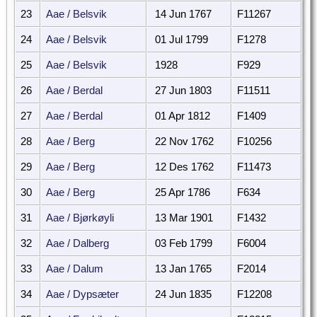
23
Aae / Belsvik
14 Jun 1767
F11267
24
Aae / Belsvik
01 Jul 1799
F1278
25
Aae / Belsvik
1928
F929
26
Aae / Berdal
27 Jun 1803
F11511
27
Aae / Berdal
01 Apr 1812
F1409
28
Aae / Berg
22 Nov 1762
F10256
29
Aae / Berg
12 Des 1762
F11473
30
Aae / Berg
25 Apr 1786
F634
31
Aae / Bjørkøyli
13 Mar 1901
F1432
32
Aae / Dalberg
03 Feb 1799
F6004
33
Aae / Dalum
13 Jan 1765
F2014
34
Aae / Dypsæter
24 Jun 1835
F12208