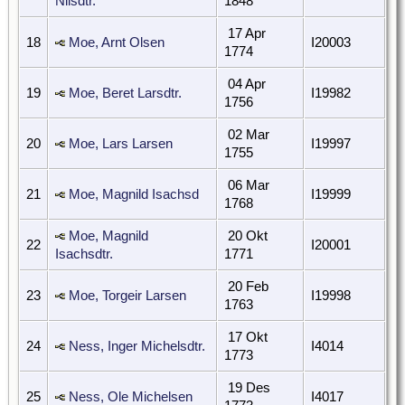
Nilsdtr.
1848
17 Apr
18
Moe, Arnt Olsen
I20003
1774
04 Apr
19
Moe, Beret Larsdtr.
I19982
1756
02 Mar
20
Moe, Lars Larsen
I19997
1755
06 Mar
21
Moe, Magnild Isachsd
I19999
1768
Moe, Magnild
20 Okt
22
I20001
Isachsdtr.
1771
20 Feb
23
Moe, Torgeir Larsen
I19998
1763
17 Okt
24
Ness, Inger Michelsdtr.
I4014
1773
19 Des
25
Ness, Ole Michelsen
I4017