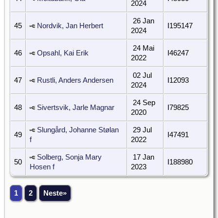
2024
26 Jan
45
Nordvik, Jan Herbert
I195147
2024
24 Mai
46
Opsahl, Kai Erik
I46247
2022
02 Jul
47
Rustli, Anders Andersen
I12093
2024
24 Sep
48
Sivertsvik, Jarle Magnar
I79825
2020
Slungård, Johanne Stølan
29 Jul
49
I47491
f
2022
Solberg, Sonja Mary
17 Jan
50
I188980
Hosen f
2023
1
2
Neste»