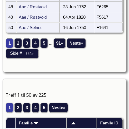
48
Aae / Røstvold
28 Jun 1752
F6265
49
Aae / Røstvold
04 Apr 1820
F5617
50
Aae / Selnes
16 Jun 1750
F1641
1
2
3
4
5
...
91»
Neste»
Treff 1 til 50 av 225
1
2
3
4
5
Neste»
Familie
Famile ID