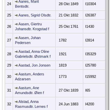
Aanes, Marit
24
28 Okt 1849
I10304
Bentsdtr.
25
Aanes, Sigrid Olsdtr.
21 Okt 1832
I26387
Aasen, Giertru
26
25 Okt 1761
I1430
Johansdtr. Krogstad f
Aasen, Johan
27
1782
I2814
Pedersen
Aastad, Anna Oline
28
1921
I35329
Gabrielsdtr. Østmark f
29
Aastad, Jon Jonsen
1819
I25780
Aastum, Anders
30
1773
I15992
Adzarsen
Aastum, Ane
31
27 Okt 1839
I65
Amundsdtr. Øien f
Alstad, Anna
32
24 Jun 1883
I4200
Rasmusdtr. Lernes f