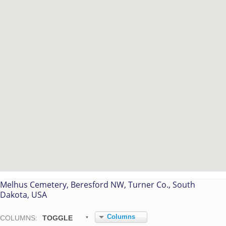
Melhus Cemetery, Beresford NW, Turner Co., South
Dakota, USA
Columns
COL
UMN
S:
TOGGLE