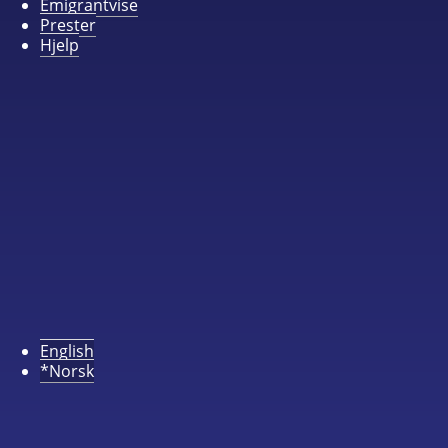
Emigrantvise
Prester
Hjelp
English
*Norsk