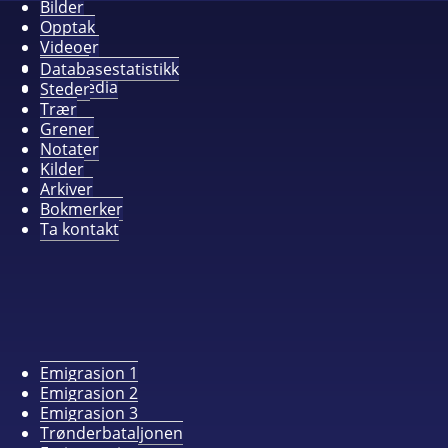
Bilder
Opptak
Videoer
Album
Databasestatistikk
Alle media
Steder
Trær
Grener
Notater
Kilder
Arkiver
Bokmerker
Ta kontakt
Emigrasjon 1
Emigrasjon 2
Emigrasjon 3
Trønderbataljonen