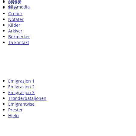
Album
Steder
Alle media
Trær
Grener
Notater
Kilder
Arkiver
Bokmerker
Ta kontakt
Emigrasjon 1
Emigrasjon 2
Emigrasjon 3
Trønderbataljonen
Emigrantvise
Prester
Hjelp