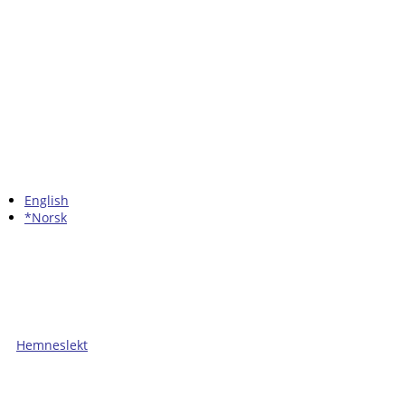
English
*Norsk
Hemneslekt
Folk med tilknytning til Hemne.