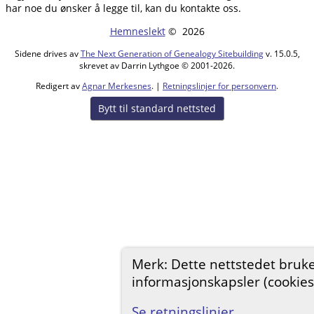
har noe du ønsker å legge til, kan du kontakte oss.
Hemneslekt
©
2026
Sidene drives av
The Next Generation of Genealogy Sitebuilding
v. 15.0.5,
skrevet av Darrin Lythgoe © 2001-2026.
Redigert av
Agnar Merkesnes
. |
Retningslinjer for personvern
.
Bytt til standard nettsted
Merk: Dette nettstedet bruk
informasjonskapsler (cookies
Se retningslinjer