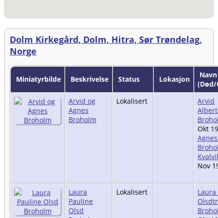
Dolm Kirkegård, Dolm, Hitra, Sør Trøndelag,
Norge
Navn
Miniatyrbilde
Beskrivelse
Status
Lokasjon
(Død/
Arvid og
Lokalisert
Arvid
Agnes
Alber
Broholm
Broho
Okt 19
Agnes
Broho
Kvalvi
Nov 1
Laura
Lokalisert
Laura
Pauline
Olsdtr
Olsd
Broho