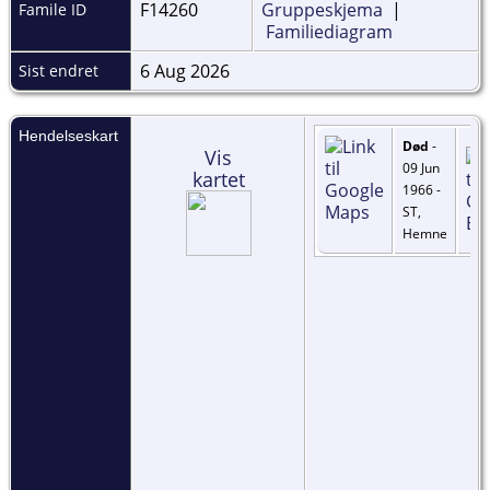
F14260
Gruppeskjema
|
Famile ID
Familiediagram
6 Aug 2026
Sist endret
Hendelseskart
Død
-
Vis
09 Jun
kartet
1966 -
ST,
Hemne