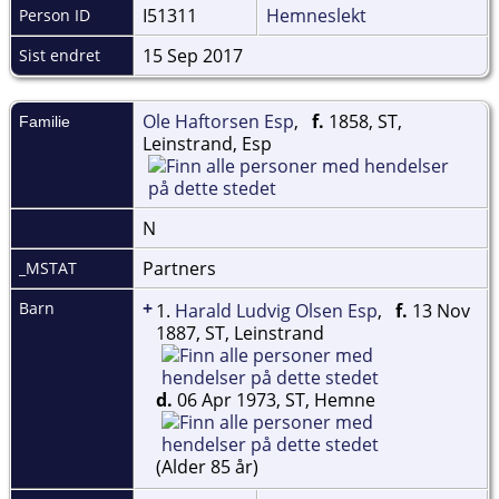
I51311
Hemneslekt
Person ID
15 Sep 2017
Sist endret
Ole Haftorsen Esp
,
f.
1858, ST,
Familie
Leinstrand, Esp
N
Partners
_MSTAT
+
Barn
1.
Harald Ludvig Olsen Esp
,
f.
13 Nov
1887, ST, Leinstrand
d.
06 Apr 1973, ST, Hemne
(Alder 85 år)