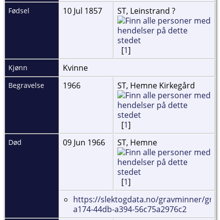
10 Jul 1857
ST, Leinstrand ?
Fødsel
[
1
]
Kvinne
Kjønn
1966
ST, Hemne Kirkegård
Begravelse
[
1
]
09 Jun 1966
ST, Hemne
Død
[
1
]
https://slektogdata.no/gravminner/gra
a174-44db-a394-56c75a2976c2