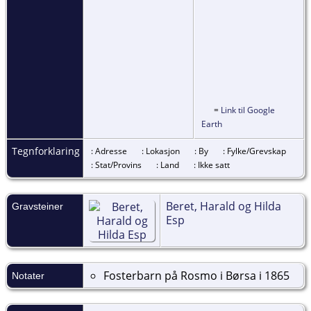
=
Link til Google
Earth
Tegnforklaring
: Adresse
: Lokasjon
: By
: Fylke/Grevskap
: Stat/Provins
: Land
: Ikke satt
Beret, Harald og Hilda
Gravsteiner
Esp
Fosterbarn på Rosmo i Børsa i 1865
Notater