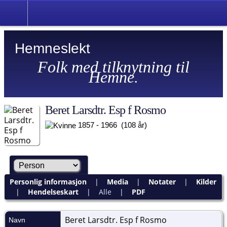
Hemneslekt
Folk med tilknytning til
Hemne.
Beret Larsdtr. Esp f Rosmo
1857 - 1966 (108 år)
Personlig informasjon
|
Media
|
Notater
|
Kilder
|
Hendelseskart
|
Alle
|
PDF
Beret Larsdtr. Esp f
Rosmo
Navn