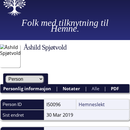
Folk med tilknytning til
Hemne.
Åshild Spjøtvold
Personlig informasjon
|
Notater
|
Alle
|
PDF
I50096
Hemneslekt
Person ID
30 Mar 2019
Sist endret