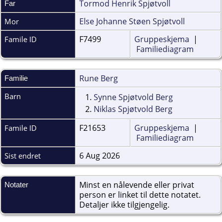
Tormod Henrik Spjøtvoll
Far
Else Johanne Støen Spjøtvoll
Mor
F7499
Gruppeskjema
|
Famile ID
Familiediagram
Rune Berg
Familie
Barn
1.
Synne Spjøtvold Berg
2.
Niklas Spjøtvold Berg
F21653
Gruppeskjema
|
Famile ID
Familiediagram
6 Aug 2026
Sist endret
Minst en nålevende eller privat
Notater
person er linket til dette notatet.
Detaljer ikke tilgjengelig.