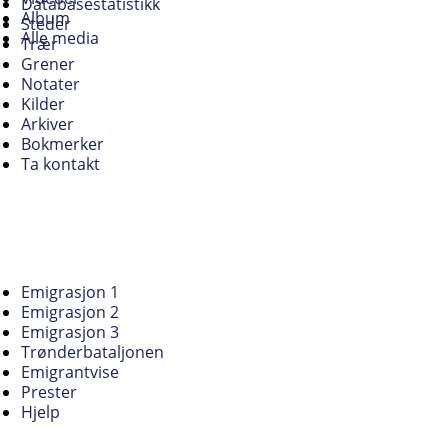
Databasestatistikk
Album
Steder
Alle media
Trær
Grener
Notater
Kilder
Arkiver
Bokmerker
Ta kontakt
Emigrasjon 1
Emigrasjon 2
Emigrasjon 3
Trønderbataljonen
Emigrantvise
Prester
Hjelp