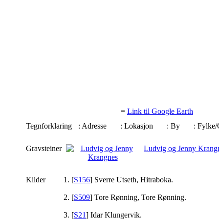
=
Link til Google Earth
Tegnforklaring
: Adresse
: Lokasjon
: By
: Fylk
Gravsteiner
Ludvig og Jenny Krang
Kilder
[
S156
] Sverre Utseth, Hitraboka.
[
S509
] Tore Rønning, Tore Rønning.
[
S21
] Idar Klungervik.