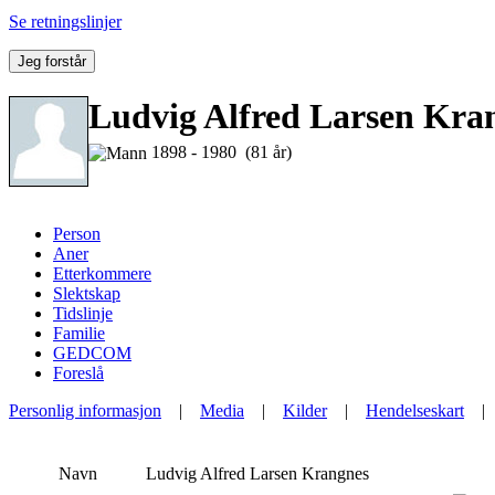
Se retningslinjer
Jeg forstår
Ludvig Alfred Larsen Kra
1898 - 1980 (81 år)
Person
Aner
Etterkommere
Slektskap
Tidslinje
Familie
GEDCOM
Foreslå
Personlig informasjon
|
Media
|
Kilder
|
Hendelseskart
Navn
Ludvig Alfred Larsen
Krangnes