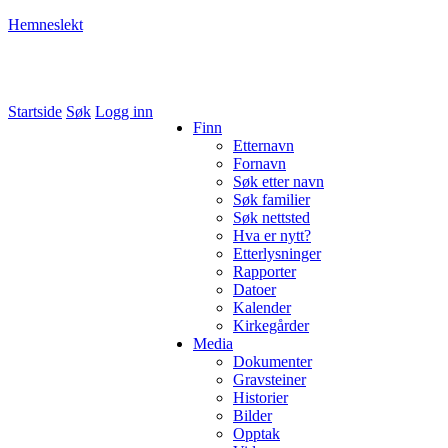
Hemneslekt
Folk med tilknytning til Hemne.
Startside
Søk
Logg inn
Finn
Etternavn
Fornavn
Søk etter navn
Søk familier
Søk nettsted
Hva er nytt?
Etterlysninger
Rapporter
Datoer
Kalender
Kirkegårder
Media
Dokumenter
Gravsteiner
Historier
Bilder
Opptak