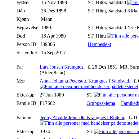
Fødsel
15 Nov 1898
ST, Hitra, Sandstad
Dåp
26 Des 1898
ST, Hitra, Sandstad Kirk
Kjønn
Mann
Begravelse
1980
ST, Hitra, Sandstad Nye 
Død
16 Apr 1980
ST, Hitra
Person ID
I39306
Hemneslekt
Sist endret
15 Sep 2017
Far
Lars Jonsen Krangnes
,
f.
26 Des 1851, MR, Surn
(Alder 82 år)
Mor
Anna Johanna Petersdtr. Krangnes f Sandstad
,
f.
0
Ekteskap
27 Jun 1889
ST
Famile ID
F17662
Gruppeskjema
|
Familied
Familie
Jenny Alvilde Johnsdtr. Krangnes f Rottem
,
f.
11 
Ekteskap
1934
ST