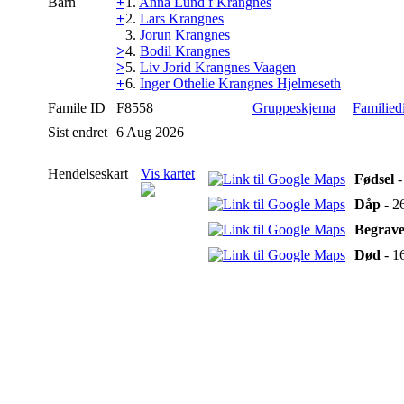
Barn
+
1.
Anna Lund f Krangnes
+
2.
Lars Krangnes
3.
Jorun Krangnes
>
4.
Bodil Krangnes
>
5.
Liv Jorid Krangnes Vaagen
+
6.
Inger Othelie Krangnes Hjelmeseth
Famile ID
F8558
Gruppeskjema
|
Familied
Sist endret
6 Aug 2026
Hendelseskart
Vis kartet
Fødsel
-
Dåp
- 2
Begrave
Død
- 1