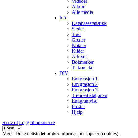
Videoer
Album
Alle media
Info
Databasestatistikk
Steder
Trær
Grener
Notater
Kilder
Arkiver
Bokmerker
Ta kontakt
DIV
Emigrasjon 1
Emigrasjon 2
Emigrasjon 3
Trønderbataljonen
Emigrantvise
Prester
Hjelp
Skriv ut
Legg til bokmerke
Merk: Dette nettstedet bruker informasjonskapsler (cookies).