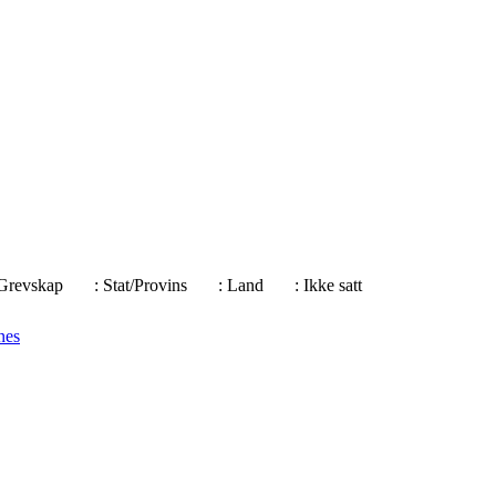
e/Grevskap
: Stat/Provins
: Land
: Ikke satt
nes