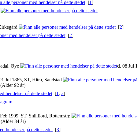
[
1
]
e
Kirkegård
[
2
]
[
2
]
adal, Øye
d.
08 Jul 
1 Jul 1865, ST, Hitra, Sandstad
(Alder 92 år)
[
1
,
2
]
iagram
Feb 1909, ST, Snillfjord, Rottemstrø
(Alder 84 år)
[
3
]