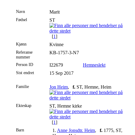
Navn
Marit
Fødsel
ST
[
1
]
Kjønn
Kvinne
Referanse
KB-1757-3-N7
nummer
Person ID
I22679
Hemneslekt
Sist endret
15 Sep 2017
Familie
Jon Heim
,
f.
ST, Hemne, Heim
Ekteskap
ST, Hemne kirke
[
1
]
Barn
1.
Anne Jonsdtr. Heim
,
f.
1775, ST,