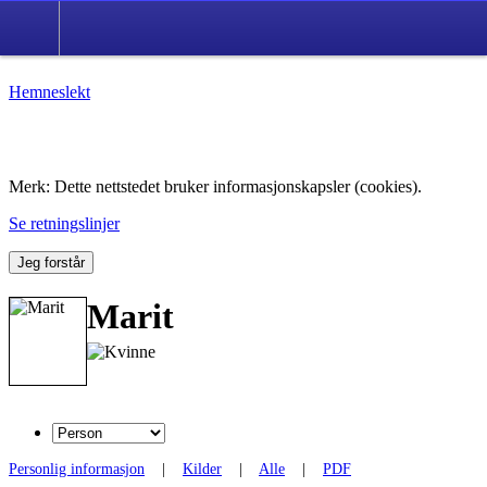
Hemneslekt
Folk med tilknytning til Hemne.
Merk: Dette nettstedet bruker informasjonskapsler (cookies).
Se retningslinjer
Jeg forstår
Marit
Personlig informasjon
|
Kilder
|
Alle
|
PDF