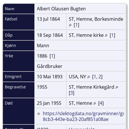
Albert Olausen
Bugten
Navn
13 Jul 1864
ST, Hemne, Borkesminde
Fødsel
[
1
]
18 Sep 1864
ST, Hemne kirke
[
1
]
Dåp
Mann
Kjønn
1886 [
1
]
Yrke
Gårdbruker
10 Mai 1893
USA, NY
[
1
,
2
]
Emigrert
1955
ST, Hemne Kirkegård
Begravelse
[
3
]
25 Jan 1955
ST, Hemne
[
4
]
Død
https://slektogdata.no/gravminner/gra
8cb3-443e-ba23-20af851a08ae