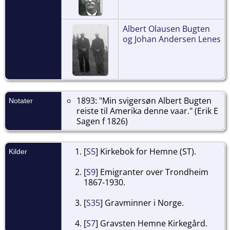
Albert Olausen Bugten
og Johan Andersen Lenes
1893: "Min svigersøn Albert Bugten
Notater
reiste til Amerika denne vaar." (Erik E
Sagen f 1826)
[
S5
] Kirkebok for Hemne (ST).
Kilder
[
S9
] Emigranter over Trondheim
1867-1930.
[
S35
] Gravminner i Norge.
[
S7
] Gravsten Hemne Kirkegård.