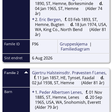
1890, ST, Hemne, Borkesminde
d.
04 Jan 1965, ST, Hemne
(Alder 74
år)
+
2.
Eric Bergen
,
f.
03 Feb 1893, ST,
Hemne, Bugten
d.
18 Jun 1974, USA,
WA, King Co., North Bend
(Alder 81
år)
F96
Gruppeskjema
|
Famile ID
Familiediagram
6 Aug 2026
Sist endret
Gjertru Halsteinsdtr. Prøvesten f Lenes
,
Familie 2
f.
11 Jan 1857, HE, Tynset, Faadal
d.
02 Jul 1938, ST, Hemne
(Alder 81 år)
+
Barn
1.
Peder Albertsen Lenes
,
f.
01 Nov
1885, ST, Hemne, Lenes
d.
20 Sep
1965, USA, WA, Snohomish, Everett
(Alder 79 år)