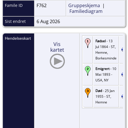
F762
Gruppeskjema
|
Famile ID
Familiediagram
6 Aug 2026
Sist endret
Hendelseskart
Fødsel
- 13
Vis
Jul 1864 - ST,
kartet
Hemne,
Borkesminde
Emigrert
- 10
Mai 1893 -
USA, NY
Død
- 25 Jan
1955 - ST,
Hemne