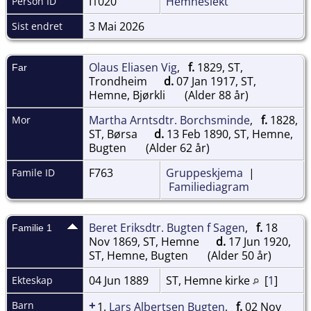
I1020
Hemneslekt
Person ID
3 Mai 2026
Sist endret
Olaus Eliasen Vig
,
f.
1829, ST,
Far
Trondheim
d.
07 Jan 1917, ST,
Hemne, Bjørkli
(Alder 88 år)
Martha Arntsdtr. Borchsminde
,
f.
1828,
Mor
ST, Børsa
d.
13 Feb 1890, ST, Hemne,
Bugten
(Alder 62 år)
F763
Gruppeskjema
|
Famile ID
Familiediagram
Beret Eriksdtr. Bugten f Sagen
,
f.
18
Familie 1
Nov 1869, ST, Hemne
d.
17 Jun 1920,
ST, Hemne, Bugten
(Alder 50 år)
04 Jun 1889
ST, Hemne kirke
[
1
]
Ekteskap
+
Barn
1.
Lars Albertsen Bugten
,
f.
02 Nov