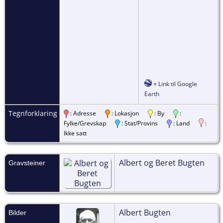
=
Link til Google
Earth
Tegnforklaring
: Adresse
: Lokasjon
: By
:
Fylke/Grevskap
: Stat/Provins
: Land
:
Ikke satt
Albert og Beret Bugten
Gravsteiner
Albert Bugten
Bilder