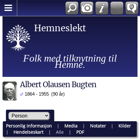
Hemneslekt
Folk med tilknytning til
Hemne.
Albert Olausen Bugten
1864 - 1955 (90 år)
Personlig informasjon
|
Media
|
Notater
|
Kilder
|
Hendelseskart
|
Alle
|
PDF