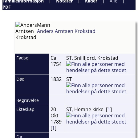
Familieinformasjon
|
Notater
|
Kilder
|
Alle
|
PDF
Mann
Anders Arntsen Krokstad
Ca
ST, Snillfjord, Krokstad
Fødsel
1754
1832
ST
Død
Begravelse
20
ST, Hemne kirke [
1
]
Ekteskap
Okt
1789
[
1
]
Far