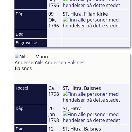
1796
09
ST, Hitra, Fillan Kirke
Dåp
Okt
1796
Død
Begravelse
Mann
Nils Andersen Balsnes
Ca
ST, Hitra, Balsnes
Fødsel
1798
20
ST, Hitra
Dåp
Jan
1798
12
ST, Hitra, Balsnes
Død