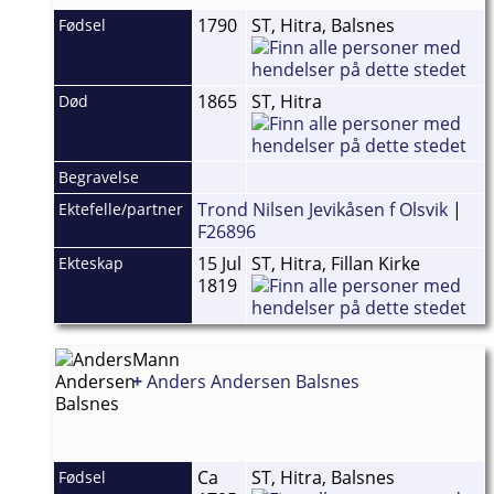
1790
ST, Hitra, Balsnes
Fødsel
1865
ST, Hitra
Død
Begravelse
Trond Nilsen Jevikåsen f Olsvik
|
Ektefelle/partner
F26896
15 Jul
ST, Hitra, Fillan Kirke
Ekteskap
1819
Mann
+
Anders Andersen Balsnes
Ca
ST, Hitra, Balsnes
Fødsel