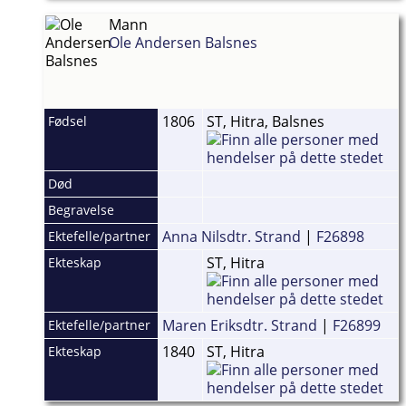
Mann
Ole Andersen Balsnes
1806
ST, Hitra, Balsnes
Fødsel
Død
Begravelse
Anna Nilsdtr. Strand
|
F26898
Ektefelle/partner
ST, Hitra
Ekteskap
Maren Eriksdtr. Strand
|
F26899
Ektefelle/partner
1840
ST, Hitra
Ekteskap