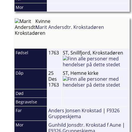
Mor
Kvinne
Marit Andersdtr. Krokstadøren
1763
ST, Snillfjord, Krokstadøren
Fødsel
25
ST, Hemne kirke
Dåp
Des
1763
Død
Begravelse
Anders Jonsen Krokstad
|
F9326
Far
Gruppeskjema
Gunhild Jonsdtr. Krokstad f Aune
|
Mor
F9326 Gruppeskjema