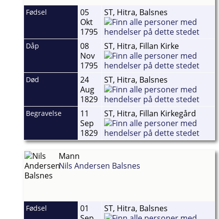
05
ST, Hitra, Balsnes
Fødsel
Okt
1795
08
ST, Hitra, Fillan Kirke
Dåp
Nov
1795
24
ST, Hitra, Balsnes
Død
Aug
1829
11
ST, Hitra, Fillan Kirkegård
Begravelse
Sep
1829
Mann
Nils Andersen Balsnes
01
ST, Hitra, Balsnes
Fødsel
Sep