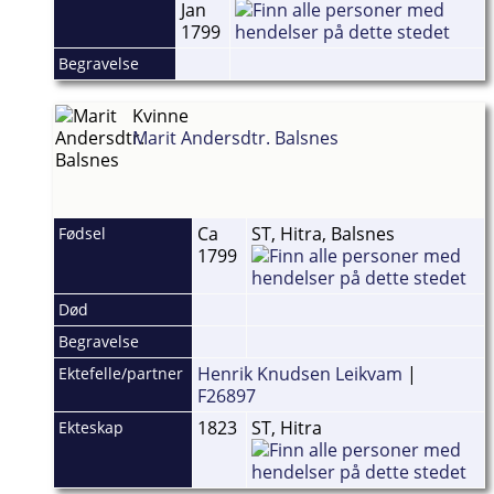
Jan
1799
Begravelse
Kvinne
Marit Andersdtr. Balsnes
Ca
ST, Hitra, Balsnes
Fødsel
1799
Død
Begravelse
Henrik Knudsen Leikvam
|
Ektefelle/partner
F26897
1823
ST, Hitra
Ekteskap