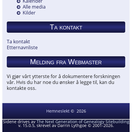
Kalender
Alle media
Kilder
Ta kontakt
Ta kontakt
Etternavnliste
Melding fra Webmaster
Vi gjør vårt ytterste for å dokumentere forskningen
vår. Hvis du har noe du ønsker å legge til, kan du
kontakte oss.
Hemneslekt
©
2026
Sidene drives av
The Next Generation of Genealogy Sitebuilding
v. 15.0.5, skrevet av Darrin Lythgoe © 2001-2026.