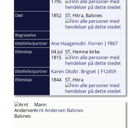
1795
1852
ST, Hitra, Balsnes
Død
Begravelse
Ane Haagensdtr. Forren
|
F867
Ektefelle/partner
04 Jul
ST, Hemne kirke
Ekteskap
1815
Karen Olsdtr. Brigset
|
F12459
Ektefelle/partner
1844
ST, Hitra
Ekteskap
Mann
Arnt Andersen Balsnes