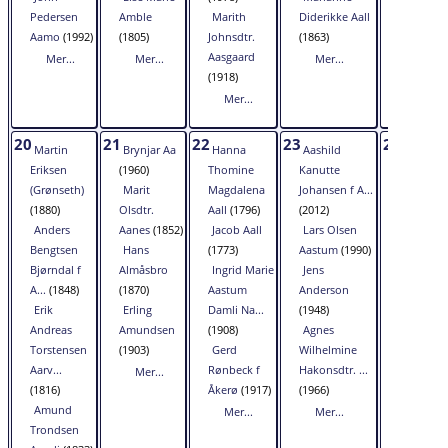
Pedersen
Amble
Marith
Diderikke Aall
Mer...
Aamo
(1992)
(1805)
Johnsdtr.
(1863)
Aasgaard
Mer...
Mer...
Mer...
(1918)
Mer...
20
21
22
23
24
Martin
Brynjar Aa
Hanna
Aashild
Christia
Eriksen
(1960)
Thomine
Kanutte
Pedersen
(Grønseth)
Marit
Magdalena
Johansen f A...
Aarvaag
(1880)
Olsdtr.
Aall
(1796)
(2012)
(1866)
Anders
Aanes
(1852)
Jacob Aall
Lars Olsen
John
Bengtsen
Hans
(1773)
Aastum
(1990)
Andersen
Bjørndal f
Almåsbro
Ingrid Marie
Jens
Afset
(186
A...
(1848)
(1870)
Aastum
Anderson
Hanna
Erik
Erling
Damli Na...
(1948)
Grønli f
Andreas
Amundsen
(1908)
Agnes
Åmot
(19
Torstensen
(1903)
Gerd
Wilhelmine
Sigrid
Aarv...
Rønbeck f
Hakonsdtr. ...
Lassen f
Mer...
(1816)
Åkerø
(1917)
(1966)
Andås
(19
Amund
Mer...
Mer...
Mer...
Trondsen