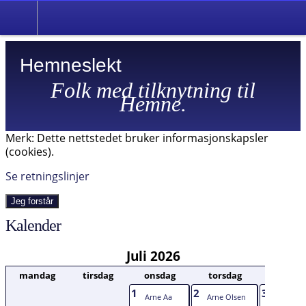
Hemneslekt
Folk med tilknytning til
Hemne.
Merk: Dette nettstedet bruker informasjonskapsler
(cookies).
Se retningslinjer
Jeg forstår
Kalender
Juli 2026
mandag
tirsdag
onsdag
torsdag
fredag
1
2
3
Arne Aa
Arne Olsen
Henrik