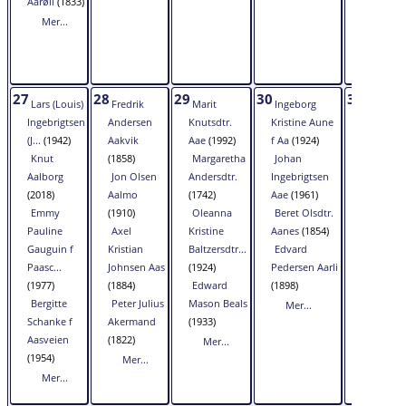
Aarøli
(1833)
Mer...
27
28
29
30
31
Lars (Louis)
Fredrik
Marit
Ingeborg
Solveig
Ingebrigtsen
Andersen
Knutsdtr.
Kristine Aune
Johanna
(J...
(1942)
Aakvik
Aae
(1992)
f Aa
(1924)
Olsdtr. Va
Knut
(1858)
Margaretha
Johan
(1905)
Aalborg
Jon Olsen
Andersdtr.
Ingebrigtsen
Ingbor
(2018)
Aalmo
(1742)
Aae
(1961)
Adzarsdtr
Emmy
(1910)
Oleanna
Beret Olsdtr.
Aae
(1803
Pauline
Axel
Kristine
Aanes
(1854)
Maria
Gauguin f
Kristian
Baltzersdtr...
Edvard
Olsdtr.
Paasc...
Johnsen Aas
(1924)
Pedersen Aarli
Hovde f
(1977)
(1884)
Edward
(1898)
Aanes
(18
Bergitte
Peter Julius
Mason Beals
Lawrenc
Mer...
Schanke f
Akermand
(1933)
Aase
(190
Aasveien
(1822)
Mer...
Mer...
(1954)
Mer...
Mer...