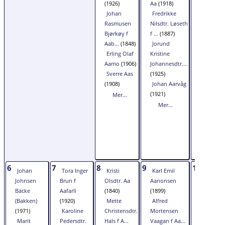
(1926)
Aa
(1918)
Hansen A
Johan
Fredrikke
(1867)
Rasmusen
Nilsdtr. Løseth
Johan O
Bjørkøy f
f ...
(1887)
Aa
(1900)
Aab...
(1848)
Jorund
Gunnar 
Erling Olaf
Kristine
Aakrann
Aamo
(1906)
Johannesdtr....
(1899)
Sverre Aas
(1925)
Margret
(1908)
Johan Aarvåg
Abel
(187
(1921)
Mer...
Mer...
Mer...
6
7
8
9
10
Johan
Tora Inger
Kristi
Karl Emil
Karl Joh
Johnsen
Brun f
Olsdtr. Aa
Aanonsen
Aaberg
(1
Backe
Aafarli
(1840)
(1899)
Anna
(Bakken)
(1920)
Mette
Alfred
Matilde
(1971)
Karoline
Christensdtr.
Mortensen
Nilsdtr.
Marit
Pedersdtr.
Hals f A...
Vaagan f Aa...
Aamodt