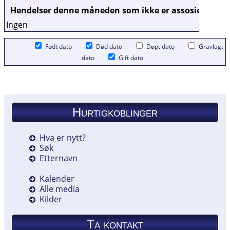
Hendelser denne måneden som ikke er assosiert med e
Ingen
Født dato
Død dato
Døpt dato
Gravlagt
dato
Gift dato
Hurtigkoblinger
Hva er nytt?
Søk
Etternavn
Kalender
Alle media
Kilder
Ta kontakt