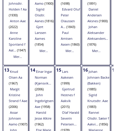
Johnsdtr.
Aamo
(1900)
(1698)
(1891)
(1881)
Holden f Aa
Sigrid
Edvard Oluf
Daniel
Karen
(1930)
Olsdtr.
Peter
Andersen
Olsdtr.
Anton Aae
Aanes
(1816)
Olaussen
Aksnes
(1900)
Aamodt
(2022)
Gjert
A...
(1843)
Johan
(1902)
Anne
Larssen
Paul
Aleksander
Sivert E
Karoline
Aarnes
Arntsen
Aleksanders...
Aarnes
(1
Sponland f
(1854)
Aasen
(1860)
(1876)
Mer...
Aal...
(1947)
Mer...
Mer...
Mer...
Mer...
13
14
15
16
17
Knud
Einar Ingar
Lars
Johan
Marit Aa
Olsen Aa
Norman
Aakesen
Johnsen Backe
(1886)
(1967)
(Kjønsvik...
(1999)
(Bakken)
Daniel
Margit
(2006)
Gjertrud
(1885)
Andersen
Kristine
John
Hestnes f
Sigrid
Aksnes
(1
Strand f Aae
Ingebrigtsen
Aakvik
Knutsdtr. Aae
Gjertrud
(2006)
Aae
(1958)
(2015)
(1883)
Christian
Assar
Harold
Olaf Harald
Rannei
Alst...
(18
Johnsen
Jesse Alkire
Severin
Olsdtr. Sæter f
Aasta
Aamo
(1907)
(1962)
Petersen...
Aakvi...
(1856)
Amdahl
John
Else Marie
(1978)
Marianne
(1899)